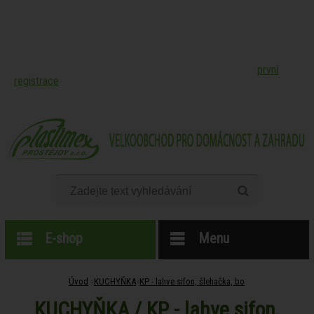
Online katalog produktů velkoobchodu společnosti PLASTIMEX
Prostějov, spol. s r.o. -
pro nákup našeho zboží je nutná
první
registrace
.
E-shop
Menu
Úvod
»
KUCHYŇKA
»
KP - lahve sifon, šlehačka, bo
KUCHYŇKA / KP - lahve sifon,