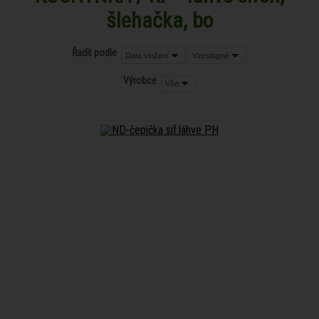
šlehačka, bo
Řadit podle
Data vložení
Vzestupně
Výrobce
Vše