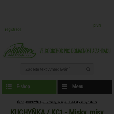
Online katalog produktů velkoobchodu společnosti PLASTIMEX
Prostějov, spol. s r.o. -
pro nákup našeho zboží je nutná
první
registrace
.
E-shop
Menu
Úvod
»
KUCHYŇKA
»
KC - misky, mísy
»
KC1 - Misky, mísy ostatní
KUCHYŇKA / KC1 - Misky, mísy