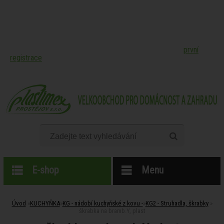
Online katalog produktů velkoobchodu společnosti PLASTIMEX
Prostějov, spol. s r.o. -
pro nákup našeho zboží je nutná
první
registrace
.
E-shop
Menu
Úvod
»
KUCHYŇKA
»
KG - nádobí kuchyňské z kovu -
»
KG2 - Struhadla, škrabky
»
škrabka na bramb.Y, plast