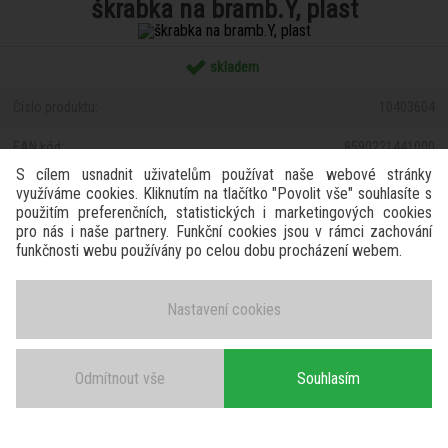
škrabka na bramb.Y, plast
skladem
Číslo produktu:
10403604
EAN kód:
8590221441000
S cílem usnadnit uživatelům používat naše webové stránky
naše cena bez DPH :
70 Kč
využíváme cookies. Kliknutím na tlačítko "Povolit vše" souhlasíte s
použitím preferenčních, statistických i marketingových cookies
naše cena s DPH
pro nás i naše partnery. Funkční cookies jsou v rámci zachování
85 Kč
(21 %):
funkčnosti webu používány po celou dobu procházení webem.
Nastavení cookies
Kompletní specifikace
Ke stažení
Odmítnout vše
Souhlasím
Související zboží
0